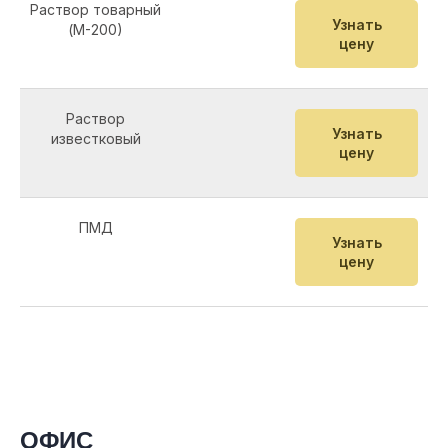
Раствор товарный
Узнать
(М-200)
цену
Раствор
Узнать
известковый
цену
ПМД
Узнать
цену
ОФИС